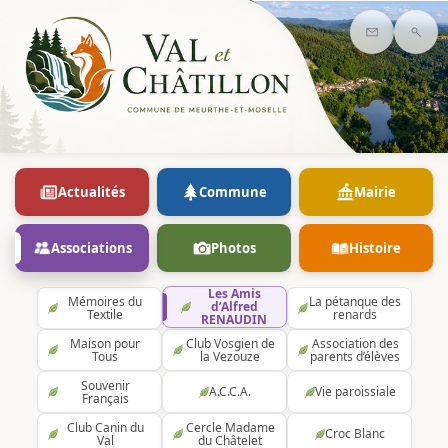
Contact
Rec
Actualités
Commune
Mairie
Associations
Photos
Histoire
Les Amis
Mémoires du
La pétanque des
d’Alfred
Textile
renards
RENAUDIN
Maison pour
Club Vosgien de
Association des
Tous
la Vezouze
parents d’élèves
Souvenir
A.C.C.A.
Vie paroissiale
Français
Club Canin du
Cercle Madame
Croc Blanc
Val
du Châtelet