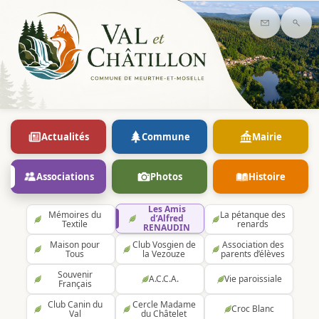
Contact
Rec
Actualités
Commune
Mairie
Associations
Photos
Histoire
Les Amis
Mémoires du
La pétanque des
d’Alfred
Textile
renards
RENAUDIN
Maison pour
Club Vosgien de
Association des
Tous
la Vezouze
parents d’élèves
Souvenir
A.C.C.A.
Vie paroissiale
Français
Club Canin du
Cercle Madame
Croc Blanc
Val
du Châtelet