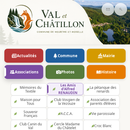
Contact
Rec
Actualités
Commune
Mairie
Associations
Photos
Histoire
Les Amis
Mémoires du
La pétanque des
d’Alfred
Textile
renards
RENAUDIN
Maison pour
Club Vosgien de
Association des
Tous
la Vezouze
parents d’élèves
Souvenir
A.C.C.A.
Vie paroissiale
Français
Club Canin du
Cercle Madame
Croc Blanc
Val
du Châtelet