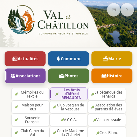
Contact
Rec
Actualités
Commune
Mairie
Associations
Photos
Histoire
Les Amis
Mémoires du
La pétanque des
d’Alfred
Textile
renards
RENAUDIN
Maison pour
Club Vosgien de
Association des
Tous
la Vezouze
parents d’élèves
Souvenir
A.C.C.A.
Vie paroissiale
Français
Club Canin du
Cercle Madame
Croc Blanc
Val
du Châtelet