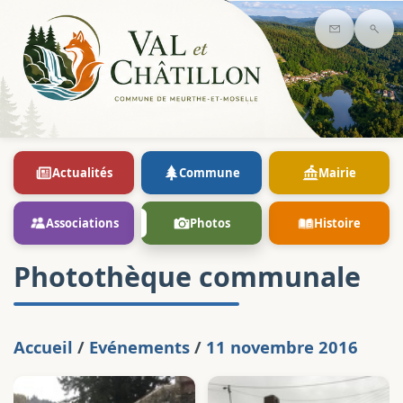
Contact
Rec
Actualités
Commune
Mairie
Associations
Photos
Histoire
Photothèque communale
Accueil
/
Evénements
/
11 novembre 2016