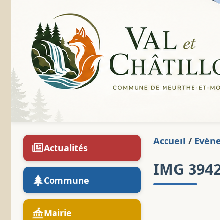
Accueil
/
Evén
Actualités
IMG 394
Commune
Mairie