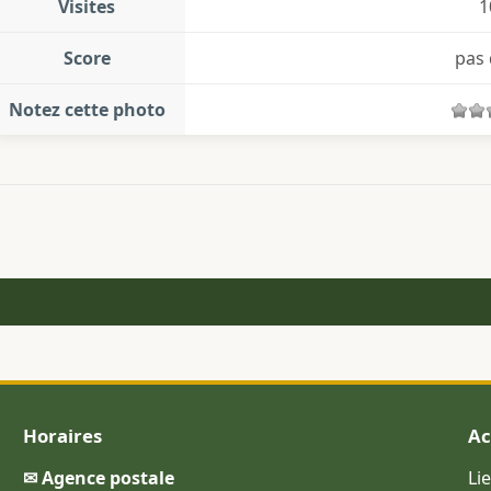
Visites
1
Score
pas 
Notez cette photo
Horaires
Ac
✉ Agence postale
Li