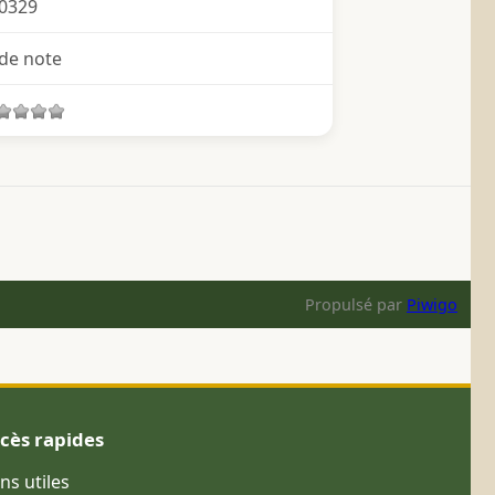
0329
de note
Propulsé par
Piwigo
cès rapides
ens utiles