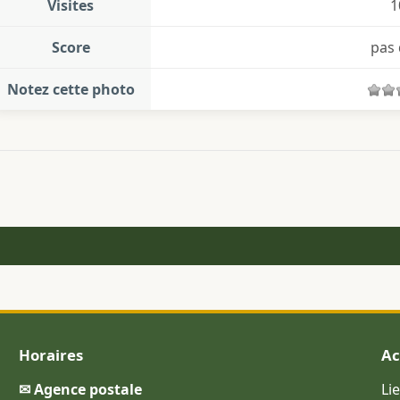
Visites
1
Score
pas 
Notez cette photo
Horaires
Ac
✉ Agence postale
Li