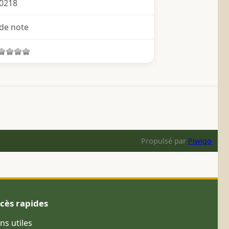
0218
de note
Propulsé par
Piwigo
cès rapides
ens utiles