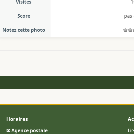
Visites
1
Score
pas 
Notez cette photo
Horaires
Ac
✉ Agence postale
Li