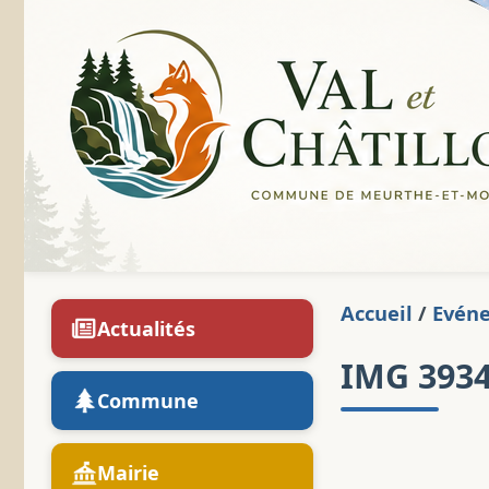
Accueil
/
Evén
Actualités
IMG 393
Commune
Mairie