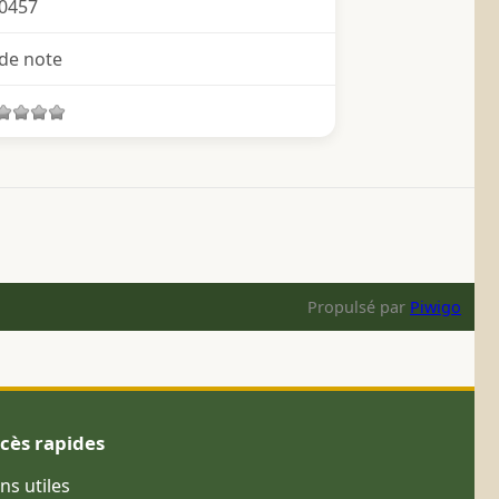
0457
de note
Propulsé par
Piwigo
cès rapides
ens utiles