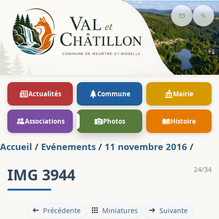
Contact
Rec
Actualités
Commune
Mairie
Associations
Photos
Histoire
Accueil
/
Evénements
/
11 novembre 2016
/
IMG 3944
24/34
Précédente
Miniatures
Suivante