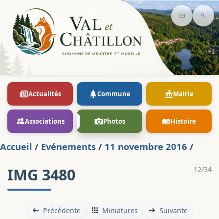
Contact
Rec
Actualités
Commune
Mairie
Associations
Photos
Histoire
Accueil
/
Evénements
/
11 novembre 2016
/
IMG 3480
12/34
Précédente
Miniatures
Suivante