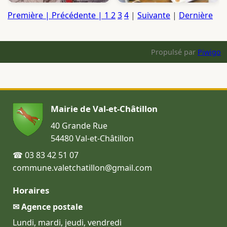
Première | Précédente |
1
2
3
4
|
Suivante
|
Dernière
Propulsé par
Piwigo
Mairie de Val-et-Châtillon
40 Grande Rue
54480 Val-et-Châtillon
☎ 03 83 42 51 07
commune.valetchatillon@gmail.com
Horaires
✉ Agence postale
Lundi, mardi, jeudi, vendredi