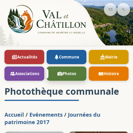
Contact
Rec
Actualités
Commune
Mairie
Associations
Photos
Histoire
Photothèque communale
Accueil
/
Evénements
/
Journées du
patrimoine 2017