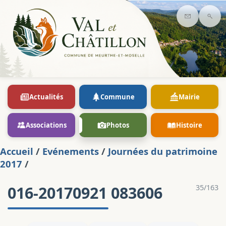
Contact
Rec
Actualités
Commune
Mairie
Associations
Photos
Histoire
Accueil
/
Evénements
/
Journées du patrimoine
2017
/
016-20170921 083606
35/163