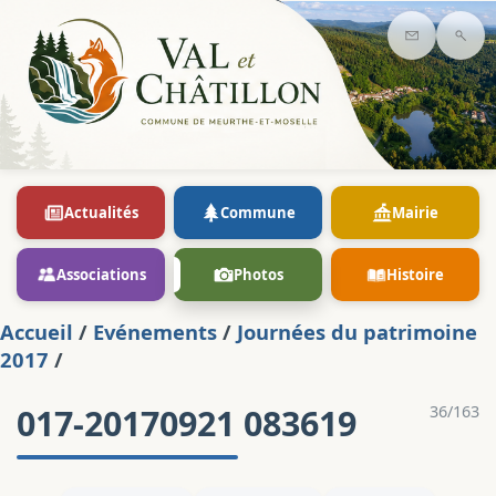
Contact
Rec
Actualités
Commune
Mairie
Associations
Photos
Histoire
Accueil
/
Evénements
/
Journées du patrimoine
2017
/
017-20170921 083619
36/163