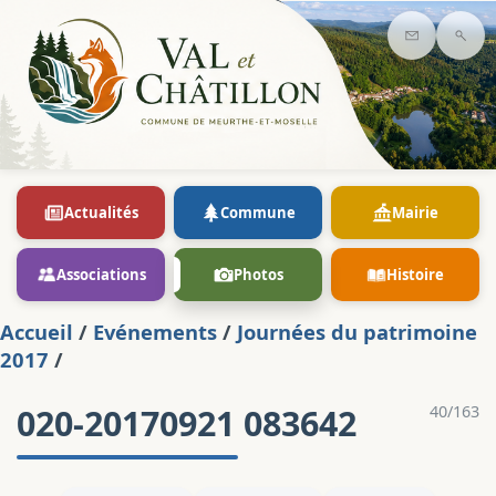
Contact
Rec
Actualités
Commune
Mairie
Associations
Photos
Histoire
Accueil
/
Evénements
/
Journées du patrimoine
2017
/
020-20170921 083642
40/163