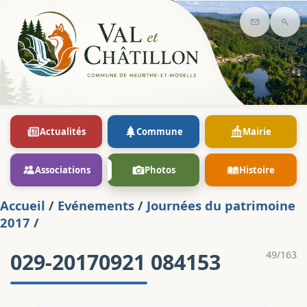
Contact
Rec
Actualités
Commune
Mairie
Associations
Photos
Histoire
Accueil
/
Evénements
/
Journées du patrimoine
2017
/
029-20170921 084153
49/163