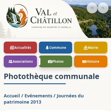
Contact
Rec
Actualités
Commune
Mairie
Associations
Photos
Histoire
Photothèque communale
Accueil
/
Evénements
/
Journées du
patrimoine 2013