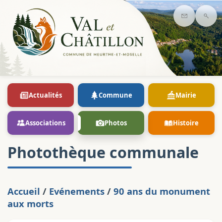
Contact
Rec
Actualités
Commune
Mairie
Associations
Photos
Histoire
Photothèque communale
Accueil
/
Evénements
/
90 ans du monument
aux morts