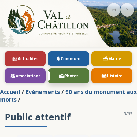
Contact
Rec
Actualités
Commune
Mairie
Associations
Photos
Histoire
Accueil
/
Evénements
/
90 ans du monument aux
morts
/
Public attentif
5/65