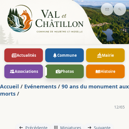
Contact
Rec
Actualités
Commune
Mairie
Associations
Photos
Histoire
Accueil
/
Evénements
/
90 ans du monument aux
morts
/
12/65
Précédente
Miniatures
Suivante