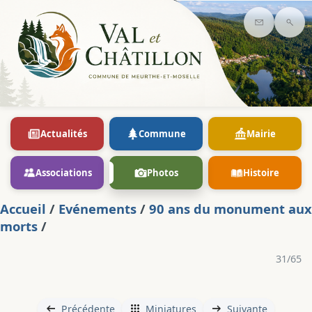
Contact
Rec
Actualités
Commune
Mairie
Associations
Photos
Histoire
Accueil
/
Evénements
/
90 ans du monument aux
morts
/
31/65
Précédente
Miniatures
Suivante