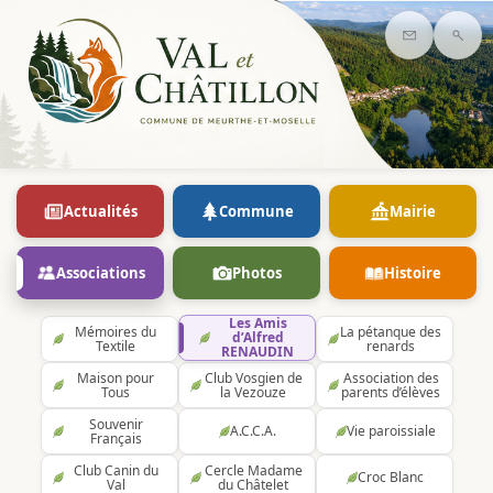
Contact
Rec
Actualités
Commune
Mairie
Associations
Photos
Histoire
Les Amis
Mémoires du
La pétanque des
d’Alfred
Textile
renards
RENAUDIN
Maison pour
Club Vosgien de
Association des
Tous
la Vezouze
parents d’élèves
Souvenir
A.C.C.A.
Vie paroissiale
Français
Club Canin du
Cercle Madame
Croc Blanc
Val
du Châtelet