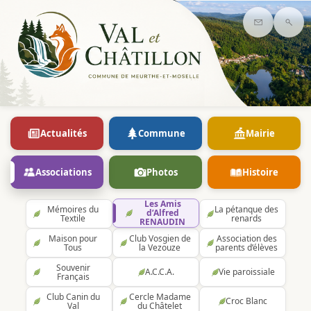
Contact
Rec
Actualités
Commune
Mairie
Associations
Photos
Histoire
Les Amis
Mémoires du
La pétanque des
d’Alfred
Textile
renards
RENAUDIN
Maison pour
Club Vosgien de
Association des
Tous
la Vezouze
parents d’élèves
Souvenir
A.C.C.A.
Vie paroissiale
Français
Club Canin du
Cercle Madame
Croc Blanc
Val
du Châtelet