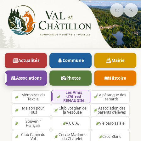
Contact
Rec
Actualités
Commune
Mairie
Associations
Photos
Histoire
Les Amis
Mémoires du
La pétanque des
d’Alfred
Textile
renards
RENAUDIN
Maison pour
Club Vosgien de
Association des
Tous
la Vezouze
parents d’élèves
Souvenir
A.C.C.A.
Vie paroissiale
Français
Club Canin du
Cercle Madame
Croc Blanc
Val
du Châtelet