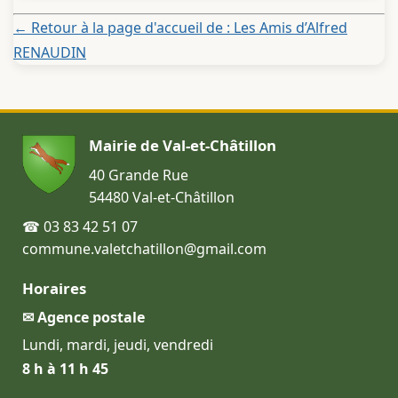
← Retour à la page d'accueil de : Les Amis d’Alfred
RENAUDIN
Mairie de Val-et-Châtillon
40 Grande Rue
54480 Val-et-Châtillon
☎ 03 83 42 51 07
commune.valetchatillon@gmail.com
Horaires
✉ Agence postale
Lundi, mardi, jeudi, vendredi
8 h à 11 h 45