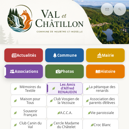
Contact
Rec
Actualités
Commune
Mairie
Associations
Photos
Histoire
Les Amis
Mémoires du
La pétanque des
d’Alfred
Textile
renards
RENAUDIN
Maison pour
Club Vosgien de
Association des
Tous
la Vezouze
parents d’élèves
Souvenir
A.C.C.A.
Vie paroissiale
Français
Club Canin du
Cercle Madame
Croc Blanc
Val
du Châtelet