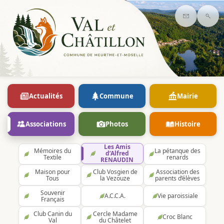
Contact
Rec
Actualités
Commune
Mairie
Associations
Photos
Histoire
Les Amis
Mémoires du
La pétanque des
d’Alfred
Textile
renards
RENAUDIN
Maison pour
Club Vosgien de
Association des
Tous
la Vezouze
parents d’élèves
Souvenir
A.C.C.A.
Vie paroissiale
Français
Club Canin du
Cercle Madame
Croc Blanc
Val
du Châtelet