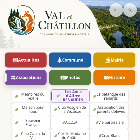
Contact
Rec
Actualités
Commune
Mairie
Associations
Photos
Histoire
Les Amis
Mémoires du
La pétanque des
d’Alfred
Textile
renards
RENAUDIN
Maison pour
Club Vosgien de
Association des
Tous
la Vezouze
parents d’élèves
Souvenir
A.C.C.A.
Vie paroissiale
Français
Club Canin du
Cercle Madame
Croc Blanc
Val
du Châtelet