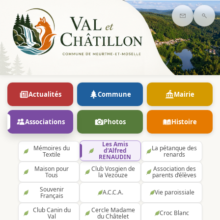
Contact
Rec
Actualités
Commune
Mairie
Associations
Photos
Histoire
Les Amis
Mémoires du
La pétanque des
d’Alfred
Textile
renards
RENAUDIN
Maison pour
Club Vosgien de
Association des
Tous
la Vezouze
parents d’élèves
Souvenir
A.C.C.A.
Vie paroissiale
Français
Club Canin du
Cercle Madame
Croc Blanc
Val
du Châtelet