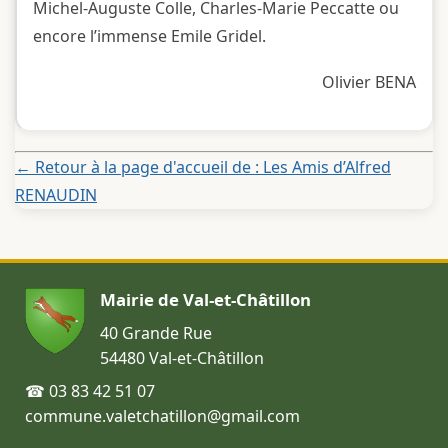
Michel-Auguste Colle, Charles-Marie Peccatte ou
encore l’immense Emile Gridel.
Olivier BENA
← Retour à la page d'accueil de : Les Amis d’Alfred
RENAUDIN
Mairie de Val-et-Châtillon
40 Grande Rue
54480 Val-et-Châtillon
☎ 03 83 42 51 07
commune.valetchatillon@gmail.com