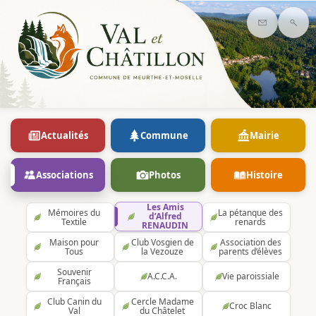
Contact
Rec
Actualités
Commune
Mairie
Associations
Photos
Histoire
Les Amis
Mémoires du
La pétanque des
d’Alfred
Textile
renards
RENAUDIN
Maison pour
Club Vosgien de
Association des
Tous
la Vezouze
parents d’élèves
Souvenir
A.C.C.A.
Vie paroissiale
Français
Club Canin du
Cercle Madame
Croc Blanc
Val
du Châtelet