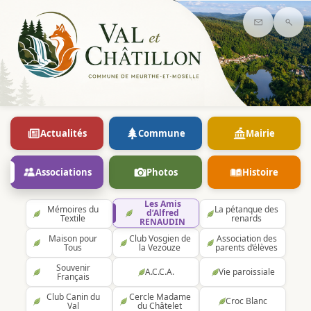
Contact
Rec
Actualités
Commune
Mairie
Associations
Photos
Histoire
Les Amis
Mémoires du
La pétanque des
d’Alfred
Textile
renards
RENAUDIN
Maison pour
Club Vosgien de
Association des
Tous
la Vezouze
parents d’élèves
Souvenir
A.C.C.A.
Vie paroissiale
Français
Club Canin du
Cercle Madame
Croc Blanc
Val
du Châtelet