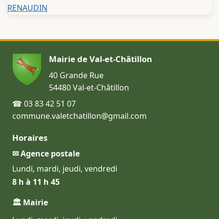
RENAUDIN
Mairie de Val-et-Châtillon
40 Grande Rue
54480 Val-et-Châtillon
☎ 03 83 42 51 07
commune.valetchatillon@gmail.com
Horaires
✉ Agence postale
Lundi, mardi, jeudi, vendredi
8 h à 11 h 45
🏛 Mairie