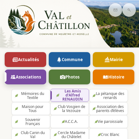
Contact
Rec
Actualités
Commune
Mairie
Associations
Photos
Histoire
Les Amis
Mémoires du
La pétanque des
d’Alfred
Textile
renards
RENAUDIN
Maison pour
Club Vosgien de
Association des
Tous
la Vezouze
parents d’élèves
Souvenir
A.C.C.A.
Vie paroissiale
Français
Club Canin du
Cercle Madame
Croc Blanc
Val
du Châtelet