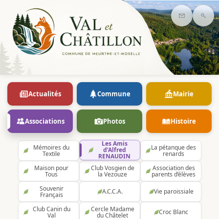
Contact
Rec
Actualités
Commune
Mairie
Associations
Photos
Histoire
Les Amis
Mémoires du
La pétanque des
d’Alfred
Textile
renards
RENAUDIN
Maison pour
Club Vosgien de
Association des
Tous
la Vezouze
parents d’élèves
Souvenir
A.C.C.A.
Vie paroissiale
Français
Club Canin du
Cercle Madame
Croc Blanc
Val
du Châtelet