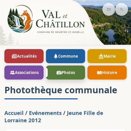
Contact
Rec
Actualités
Commune
Mairie
Associations
Photos
Histoire
Photothèque communale
Accueil
/
Evénements
/
Jeune Fille de
Lorraine 2012