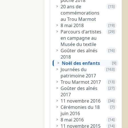
poche 2018
20 ans de
[15]
commémorations
au Trou Marmot
8 mai 2018
[19]
Parcours d'artistes
[29]
en campagne au
Musée du textile
Goûter des aînés
[16]
2018
Noël des enfants
[9]
Journées du
[163]
patrimoine 2017
Trou Marmot 2017
[13]
Goûter des aînés
[27]
2017
11 novembre 2016
[34]
Cérémonies du 18
[7]
juin 2016
8 mai 2016
[14]
11 novembre 2015
[14]