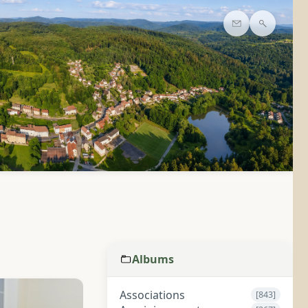
Contact
Recherc
Albums
Associations
[843]