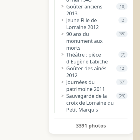
Goûter anciens
[10]
2013
Jeune Fille de
[2]
Lorraine 2012
90 ans du
[65]
monument aux
morts
Théâtre : pièce
[7]
d'Eugène Labiche
Goûter des aînés
[12]
2012
Journées du
[67]
patrimoine 2011
Sauvegarde de la
[29]
croix de Lorraine du
Petit Marquis
3391 photos