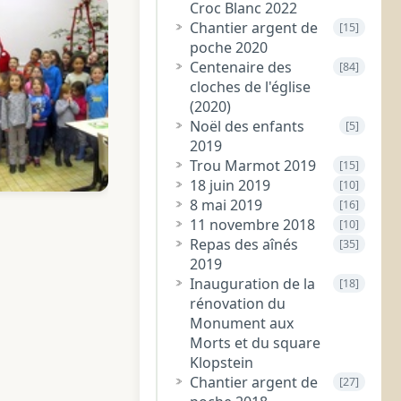
Croc Blanc 2022
Chantier argent de
[15]
poche 2020
Centenaire des
[84]
cloches de l'église
(2020)
Noël des enfants
[5]
2019
Trou Marmot 2019
[15]
18 juin 2019
[10]
8 mai 2019
[16]
11 novembre 2018
[10]
Repas des aînés
[35]
2019
Inauguration de la
[18]
rénovation du
Monument aux
Morts et du square
Klopstein
Chantier argent de
[27]