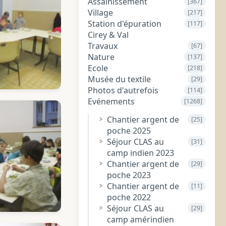
Assainissement
[367]
Village
[217]
Station d'épuration
[117]
Cirey & Val
Travaux
[67]
Nature
[137]
Ecole
[218]
Musée du textile
[29]
Photos d'autrefois
[114]
Evénements
[1268]
Chantier argent de
[25]
poche 2025
Séjour CLAS au
[31]
camp indien 2023
Chantier argent de
[29]
poche 2023
Chantier argent de
[11]
poche 2022
Séjour CLAS au
[29]
camp amérindien