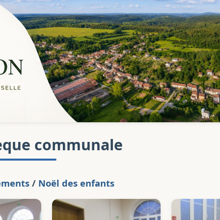
èque communale
ements
/
Noël des enfants