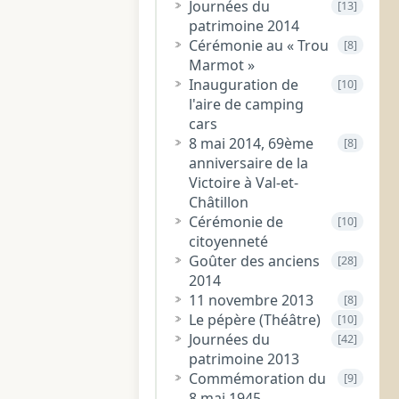
Journées du
[13]
patrimoine 2014
Cérémonie au « Trou
[8]
Marmot »
Inauguration de
[10]
l'aire de camping
cars
8 mai 2014, 69ème
[8]
anniversaire de la
Victoire à Val-et-
Châtillon
Cérémonie de
[10]
citoyenneté
Goûter des anciens
[28]
2014
11 novembre 2013
[8]
Le pépère (Théâtre)
[10]
Journées du
[42]
patrimoine 2013
Commémoration du
[9]
8 mai 1945