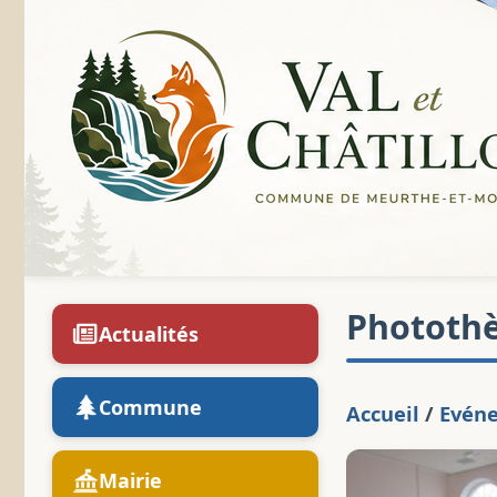
Phototh
Actualités
Commune
Accueil
/
Evén
Mairie