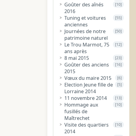
Goûter des aînés
[10]
2016
Tuning et voitures
[55]
anciennes
Journées de notre
[50]
patrimoine naturel
Le Trou Marmot, 75
[12]
ans après
8 mai 2015
[23]
Goûter des anciens
[16]
2015
Vœux du maire 2015
[6]
Election Jeune fille de
[5]
Lorraine 2014
11 novembre 2014
[13]
Hommage aux
[10]
fusillés de
Maîtrechet
Visite des quartiers
[10]
2014