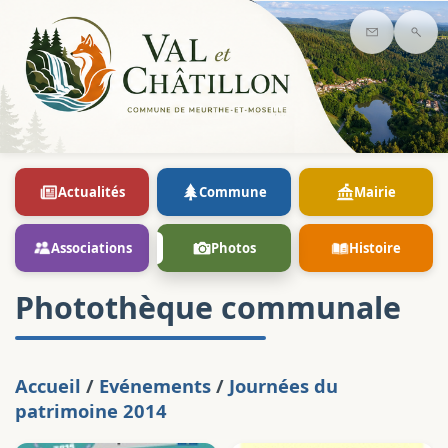
Contact
Rec
Actualités
Commune
Mairie
Associations
Photos
Histoire
Photothèque communale
Accueil
/
Evénements
/
Journées du
patrimoine 2014