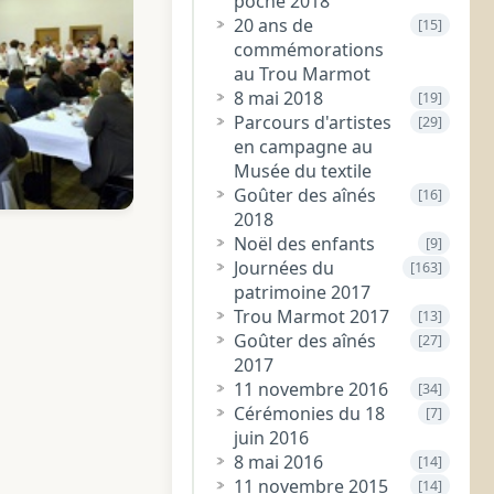
poche 2018
20 ans de
[15]
commémorations
au Trou Marmot
8 mai 2018
[19]
Parcours d'artistes
[29]
en campagne au
Musée du textile
Goûter des aînés
[16]
2018
Noël des enfants
[9]
Journées du
[163]
patrimoine 2017
Trou Marmot 2017
[13]
Goûter des aînés
[27]
2017
11 novembre 2016
[34]
Cérémonies du 18
[7]
juin 2016
8 mai 2016
[14]
11 novembre 2015
[14]