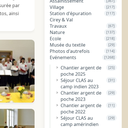
Assainissement
[367]
surée par
Village
[217]
os, ainsi
Station d'épuration
[117]
Cirey & Val
Travaux
[67]
Nature
[137]
Ecole
[218]
Musée du textile
[29]
Photos d'autrefois
[114]
Evénements
[1268]
Chantier argent de
[25]
poche 2025
Séjour CLAS au
[31]
camp indien 2023
Chantier argent de
[29]
poche 2023
Chantier argent de
[11]
poche 2022
Séjour CLAS au
[29]
camp amérindien