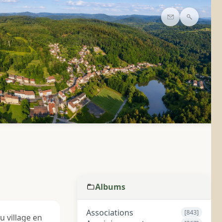
Contact
Recherc
Albums
Associations
[843]
u village en