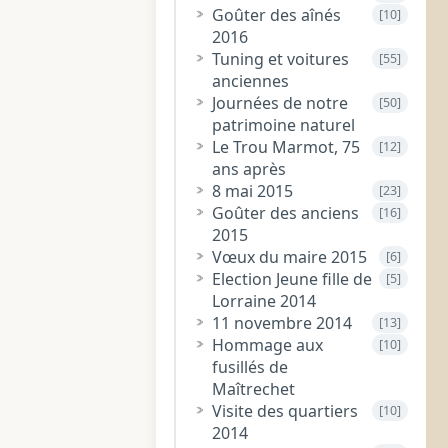
Goûter des aînés
[10]
2016
Tuning et voitures
[55]
anciennes
Journées de notre
[50]
patrimoine naturel
Le Trou Marmot, 75
[12]
ans après
8 mai 2015
[23]
Goûter des anciens
[16]
2015
Vœux du maire 2015
[6]
Election Jeune fille de
[5]
Lorraine 2014
11 novembre 2014
[13]
Hommage aux
[10]
fusillés de
Maîtrechet
Visite des quartiers
[10]
2014