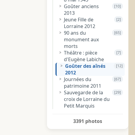
Goûter anciens
[10]
2013
Jeune Fille de
[2]
Lorraine 2012
90 ans du
[65]
monument aux
morts
Théâtre : pièce
[7]
d'Eugène Labiche
Goûter des aînés
[12]
2012
Journées du
[67]
patrimoine 2011
Sauvegarde de la
[29]
croix de Lorraine du
Petit Marquis
3391 photos