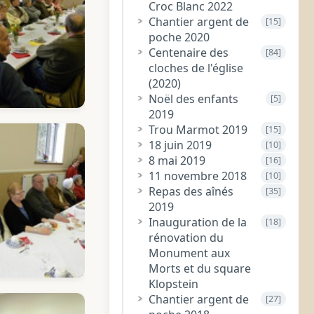
Croc Blanc 2022
Chantier argent de
[15]
poche 2020
Centenaire des
[84]
cloches de l'église
(2020)
Noël des enfants
[5]
2019
Trou Marmot 2019
[15]
18 juin 2019
[10]
8 mai 2019
[16]
11 novembre 2018
[10]
Repas des aînés
[35]
2019
Inauguration de la
[18]
rénovation du
Monument aux
Morts et du square
Klopstein
Chantier argent de
[27]