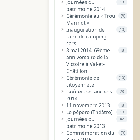
Journées du
[13]
patrimoine 2014
Cérémonie au « Trou
[8]
Marmot »
Inauguration de
[10]
l'aire de camping
cars
8 mai 2014, 69ème
[8]
anniversaire de la
Victoire à Val-et-
Châtillon
Cérémonie de
[10]
citoyenneté
Goûter des anciens
[28]
2014
11 novembre 2013
[8]
Le pépère (Théâtre)
[10]
Journées du
[42]
patrimoine 2013
Commémoration du
[9]
8 mai 1945