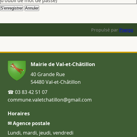
d'oubli de mot de passe)
Propulsé par
Piwigo
Mairie de Val-et-Châtillon
40 Grande Rue
54480 Val-et-Châtillon
☎ 03 83 42 51 07
commune.valetchatillon@gmail.com
Horaires
✉ Agence postale
Lundi, mardi, jeudi, vendredi