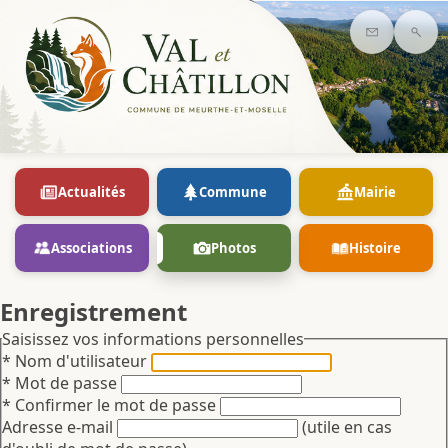
Contact
Rec
Actualités
Commune
Mairie
Associations
Photos
Histoire
Enregistrement
Saisissez vos informations personnelles
* Nom d'utilisateur
* Mot de passe
* Confirmer le mot de passe
Adresse e-mail
(utile en cas