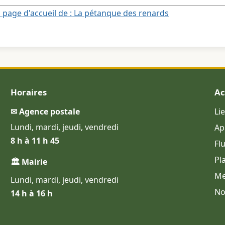
 page d'accueil de : La pétanque des renards
Horaires
Ac
✉ Agence postale
Li
Lundi, mardi, jeudi, vendredi
Ap
8 h à 11 h 45
Fl
Pl
🏛 Mairie
Me
Lundi, mardi, jeudi, vendredi
No
14 h à 16 h