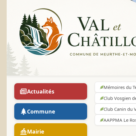
Mémoires du Te
Actualités
Club Vosgien d
Club Canin du V
Commune
AAPPMA Le Ros
Mairie