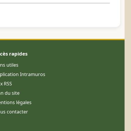
cès rapides
ens utiles
plication Intramuros
ux RSS
an du site
ntions légales
us contacter