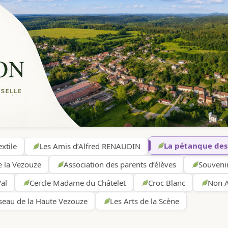
La pétanque des
xtile
Les Amis d’Alfred RENAUDIN
e la Vezouze
Association des parents d’élèves
Souvenir
al
Cercle Madame du Châtelet
Croc Blanc
Non A
eau de la Haute Vezouze
Les Arts de la Scène