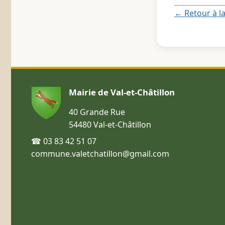
← Retour à la
Mairie de Val-et-Châtillon
40 Grande Rue
54480 Val-et-Châtillon
☎ 03 83 42 51 07
commune.valetchatillon@gmail.com