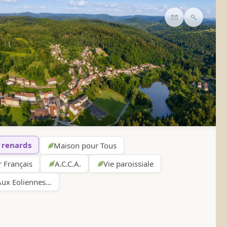
Contact
Recherc
 renards
Maison pour Tous
 Français
A.C.C.A.
Vie paroissiale
ux Eoliennes...