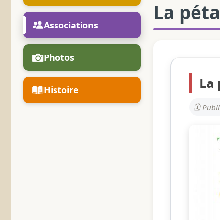
La pét
Associations
Photos
La 
Histoire
Publi