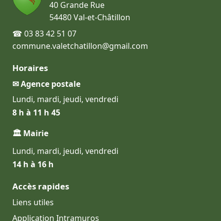
40 Grande Rue
54480 Val-et-Châtillon
☎ 03 83 42 51 07
commune.valetchatillon@gmail.com
Horaires
✉ Agence postale
Lundi, mardi, jeudi, vendredi
8 h à 11 h 45
🏛 Mairie
Lundi, mardi, jeudi, vendredi
14 h à 16 h
Accès rapides
Liens utiles
Application Intramuros