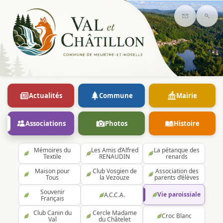
Contact
Rec
Actualités
Commune
Mairie
Associations
Photos
Histoire
Mémoires du
Les Amis d’Alfred
La pétanque des
Textile
RENAUDIN
renards
Maison pour
Club Vosgien de
Association des
Tous
la Vezouze
parents d’élèves
Souvenir
Vie paroissiale
A.C.C.A.
Français
Club Canin du
Cercle Madame
Croc Blanc
Val
du Châtelet