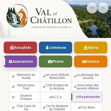
Contact
Rec
Actualités
Commune
Mairie
Associations
Photos
Histoire
Mémoires du
Les Amis d’Alfred
La pétanque des
Textile
RENAUDIN
renards
Maison pour
Club Vosgien de
Association des
Tous
la Vezouze
parents d’élèves
Souvenir
Vie paroissiale
A.C.C.A.
Français
Club Canin du
Cercle Madame
Croc Blanc
Val
du Châtelet