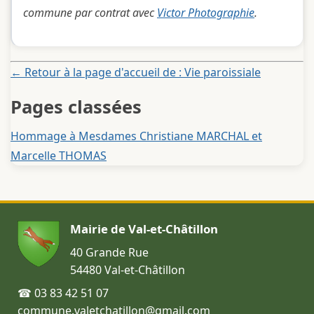
commune par contrat avec
Victor Photographie
.
← Retour à la page d'accueil de : Vie paroissiale
Pages classées
Hommage à Mesdames Christiane MARCHAL et
Marcelle THOMAS
Mairie de Val-et-Châtillon
40 Grande Rue
54480 Val-et-Châtillon
☎ 03 83 42 51 07
commune.valetchatillon@gmail.com