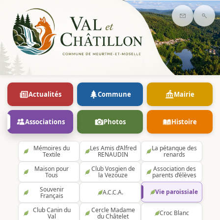
Contact
Rec
Actualités
Commune
Mairie
Associations
Photos
Histoire
Mémoires du
Les Amis d’Alfred
La pétanque des
Textile
RENAUDIN
renards
Maison pour
Club Vosgien de
Association des
Tous
la Vezouze
parents d’élèves
Souvenir
Vie paroissiale
A.C.C.A.
Français
Club Canin du
Cercle Madame
Croc Blanc
Val
du Châtelet