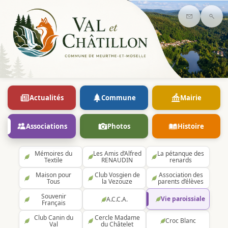
Contact
Rec
Actualités
Commune
Mairie
Associations
Photos
Histoire
Mémoires du
Les Amis d’Alfred
La pétanque des
Textile
RENAUDIN
renards
Maison pour
Club Vosgien de
Association des
Tous
la Vezouze
parents d’élèves
Souvenir
Vie paroissiale
A.C.C.A.
Français
Club Canin du
Cercle Madame
Croc Blanc
Val
du Châtelet