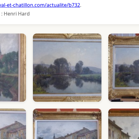
val-et-chatillon.com/actualite/b732
.
 : Henri Hard