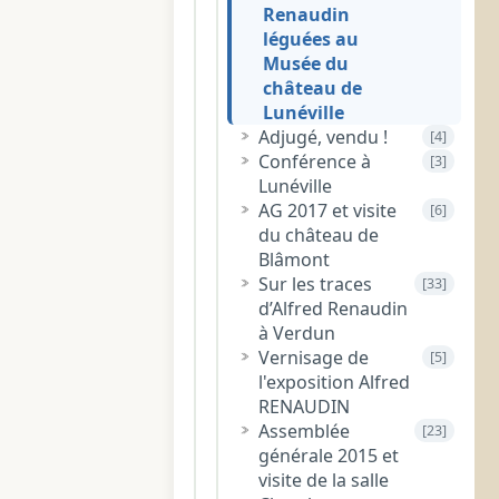
Renaudin
léguées au
Musée du
château de
Lunéville
Adjugé, vendu !
[4]
Conférence à
[3]
Lunéville
AG 2017 et visite
[6]
du château de
Blâmont
Sur les traces
[33]
d’Alfred Renaudin
à Verdun
Vernisage de
[5]
l'exposition Alfred
RENAUDIN
Assemblée
[23]
générale 2015 et
visite de la salle