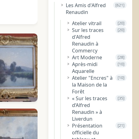
Les Amis d'Alfred
[621]
Renaudin
Atelier vitrail
[20]
Sur les traces
[20]
d'Alfred
Renaudin à
Commercy
Art Moderne
[28]
Après-midi
[10]
Aquarelle
Atelier "Encres" à
[10]
la Maison de la
Forêt
« Sur les traces
[35]
d’Alfred
Renaudin » à
Liverdun
Présentation
[21]
officielle du