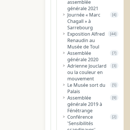
assemblée
générale 2021
Journée « Marc
[4]
Chagall » à
Sarrebourg
Exposition Alfred
[44]
Renaudin au
Musée de Toul
Assemblée
[7]
générale 2020
Adrienne Jouclard
[3]
ou la couleur en
mouvement
Le Musée sort du
[5]
Palais
Assemblée
[9]
générale 2019 à
Fénétrange
Conférence
[2]
'Sensibilités
scandinaves'