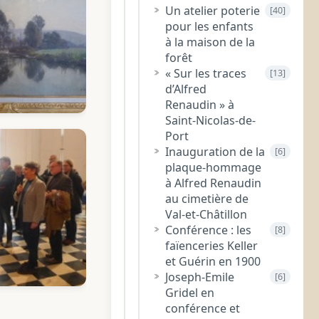
Un atelier poterie
[40]
pour les enfants
à la maison de la
forêt
« Sur les traces
[13]
d’Alfred
Renaudin » à
Saint-Nicolas-de-
Port
Inauguration de la
[6]
plaque-hommage
à Alfred Renaudin
au cimetière de
Val-et-Châtillon
Conférence : les
[8]
faïenceries Keller
et Guérin en 1900
Joseph-Emile
[6]
Gridel en
conférence et