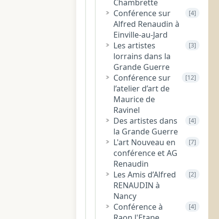
Chambrette
Conférence sur
[4]
Alfred Renaudin à
Einville-au-Jard
Les artistes
[3]
lorrains dans la
Grande Guerre
Conférence sur
[12]
l’atelier d’art de
Maurice de
Ravinel
Des artistes dans
[4]
la Grande Guerre
L'art Nouveau en
[7]
conférence et AG
Renaudin
Les Amis d’Alfred
[2]
RENAUDIN à
Nancy
Conférence à
[4]
Raon l'Etape