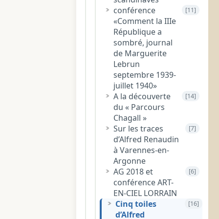
conférence
[11]
«Comment la IIIe
République a
sombré, journal
de Marguerite
Lebrun
septembre 1939-
juillet 1940»
A la découverte
[14]
du « Parcours
Chagall »
Sur les traces
[7]
d’Alfred Renaudin
à Varennes-en-
Argonne
AG 2018 et
[6]
conférence ART-
EN-CIEL LORRAIN
Cinq toiles
[16]
d’Alfred