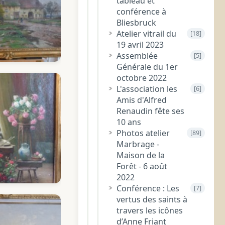
tableau et
conférence à
Bliesbruck
Atelier vitrail du
[18]
19 avril 2023
Assemblée
[5]
Générale du 1er
octobre 2022
L'association les
[6]
Amis d'Alfred
Renaudin fête ses
10 ans
Photos atelier
[89]
Marbrage -
Maison de la
Forêt - 6 août
2022
Conférence : Les
[7]
vertus des saints à
travers les icônes
d’Anne Friant