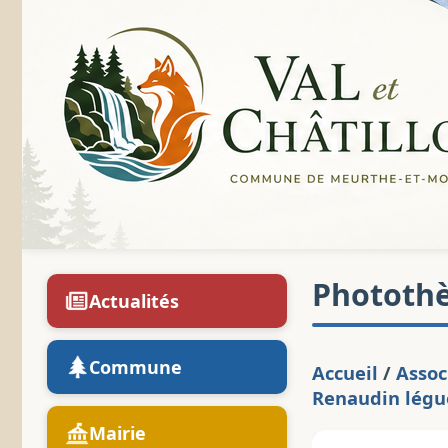
Phototh
Actualités
Commune
Accueil
/
Assoc
Renaudin légu
Mairie