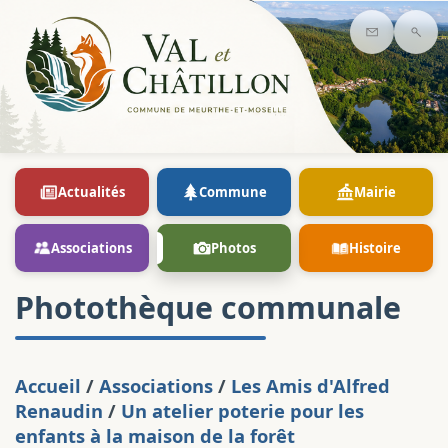
Contact
Rec
Actualités
Commune
Mairie
Associations
Photos
Histoire
Photothèque communale
Accueil
/
Associations
/
Les Amis d'Alfred
Renaudin
/
Un atelier poterie pour les
enfants à la maison de la forêt