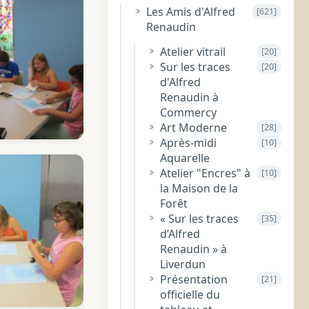
Les Amis d'Alfred
[621]
Renaudin
Atelier vitrail
[20]
Sur les traces
[20]
d'Alfred
Renaudin à
Commercy
Art Moderne
[28]
Après-midi
[10]
Aquarelle
Atelier "Encres" à
[10]
la Maison de la
Forêt
« Sur les traces
[35]
d’Alfred
Renaudin » à
Liverdun
Présentation
[21]
officielle du