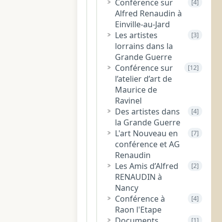
Conférence sur
[4]
Alfred Renaudin à
Einville-au-Jard
Les artistes
[3]
lorrains dans la
Grande Guerre
Conférence sur
[12]
l’atelier d’art de
Maurice de
Ravinel
Des artistes dans
[4]
la Grande Guerre
L'art Nouveau en
[7]
conférence et AG
Renaudin
Les Amis d’Alfred
[2]
RENAUDIN à
Nancy
Conférence à
[4]
Raon l'Etape
Documents
[1]