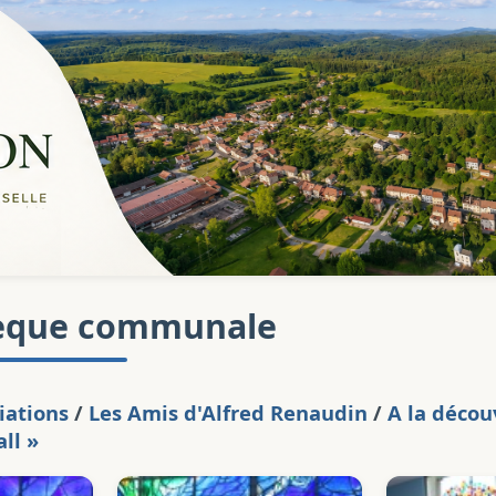
èque communale
iations
/
Les Amis d'Alfred Renaudin
/
A la décou
ll »