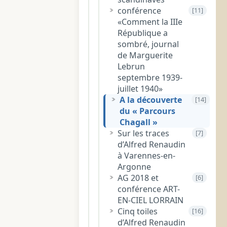
conférence
[11]
«Comment la IIIe
République a
sombré, journal
de Marguerite
Lebrun
septembre 1939-
juillet 1940»
A la découverte
[14]
du « Parcours
Chagall »
Sur les traces
[7]
d’Alfred Renaudin
à Varennes-en-
Argonne
AG 2018 et
[6]
conférence ART-
EN-CIEL LORRAIN
Cinq toiles
[16]
d’Alfred Renaudin