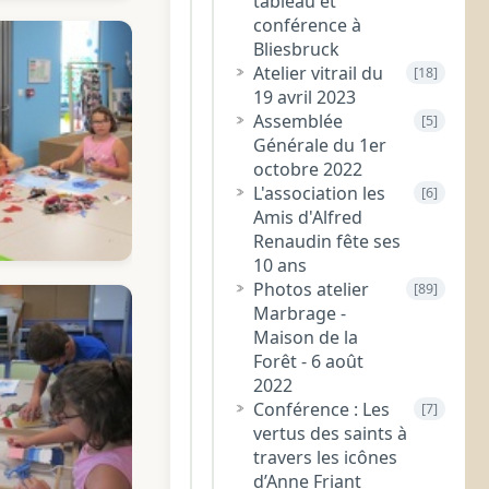
tableau et
conférence à
Bliesbruck
Atelier vitrail du
[18]
19 avril 2023
Assemblée
[5]
Générale du 1er
octobre 2022
L'association les
[6]
Amis d'Alfred
Renaudin fête ses
10 ans
Photos atelier
[89]
Marbrage -
Maison de la
Forêt - 6 août
2022
Conférence : Les
[7]
vertus des saints à
travers les icônes
d’Anne Friant