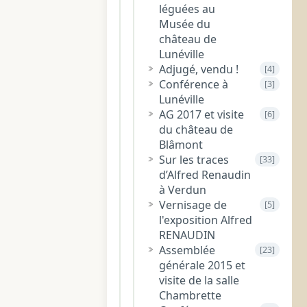
léguées au
Musée du
château de
Lunéville
Adjugé, vendu !
[4]
Conférence à
[3]
Lunéville
AG 2017 et visite
[6]
du château de
Blâmont
Sur les traces
[33]
d’Alfred Renaudin
à Verdun
Vernisage de
[5]
l'exposition Alfred
RENAUDIN
Assemblée
[23]
générale 2015 et
visite de la salle
Chambrette