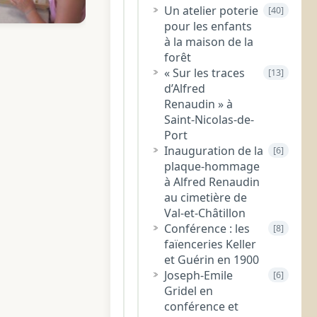
Un atelier poterie
[40]
pour les enfants
à la maison de la
forêt
« Sur les traces
[13]
d’Alfred
Renaudin » à
Saint-Nicolas-de-
Port
Inauguration de la
[6]
plaque-hommage
à Alfred Renaudin
au cimetière de
Val-et-Châtillon
Conférence : les
[8]
faïenceries Keller
et Guérin en 1900
Joseph-Emile
[6]
Gridel en
conférence et