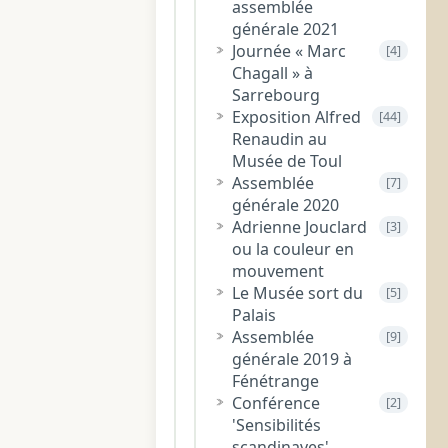
assemblée
générale 2021
Journée « Marc
[4]
Chagall » à
Sarrebourg
Exposition Alfred
[44]
Renaudin au
Musée de Toul
Assemblée
[7]
générale 2020
Adrienne Jouclard
[3]
ou la couleur en
mouvement
Le Musée sort du
[5]
Palais
Assemblée
[9]
générale 2019 à
Fénétrange
Conférence
[2]
'Sensibilités
scandinaves'