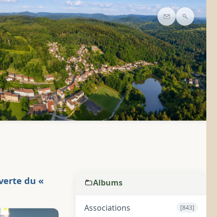
Contact
Recherc
verte du «
Albums
Associations
[843]