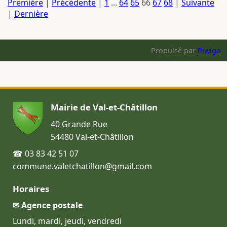
Première
|
Précédente
|
1
...
64
65
66
67
68
|
Suivante
|
Dernière
Propulsé par
Piwigo
Mairie de Val-et-Châtillon
40 Grande Rue
54480 Val-et-Châtillon
☎ 03 83 42 51 07
commune.valetchatillon@gmail.com
Horaires
✉ Agence postale
Lundi, mardi, jeudi, vendredi