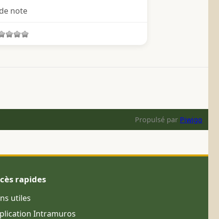
de note
Propulsé par
Piwigo
cès rapides
ens utiles
plication Intramuros