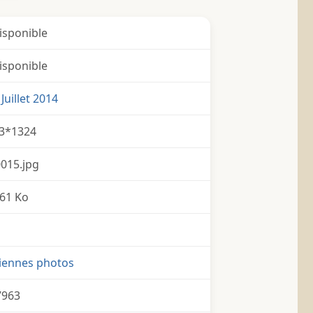
isponible
isponible
Juillet 2014
3*1324
015.jpg
61 Ko
iennes photos
7963