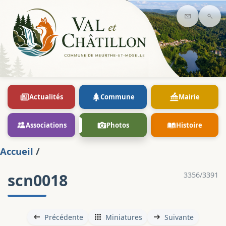
Contact
Rec
Actualités
Commune
Mairie
Associations
Photos
Histoire
Accueil
/
scn0018
3356/3391
Précédente
Miniatures
Suivante