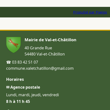
Propulsé par
Piwigo
Mairie de Val-et-Châtillon
40 Grande Rue
54480 Val-et-Châtillon
☎ 03 83 42 51 07
commune.valetchatillon@gmail.com
Horaires
✉ Agence postale
Lundi, mardi, jeudi, vendredi
8 h à 11 h 45