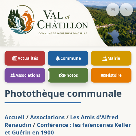
Contact
Rec
Actualités
Commune
Mairie
Associations
Photos
Histoire
Photothèque communale
Accueil
/
Associations
/
Les Amis d'Alfred
Renaudin
/
Conférence : les faïenceries Keller
et Guérin en 1900