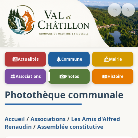
Contact
Rec
Actualités
Commune
Mairie
Associations
Photos
Histoire
Photothèque communale
Accueil
/
Associations
/
Les Amis d'Alfred
Renaudin
/
Assemblée constitutive