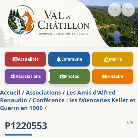
Contact
Rec
Actualités
Commune
Mairie
Associations
Photos
Histoire
Accueil
/
Associations
/
Les Amis d'Alfred
Renaudin
/
Conférence : les faïenceries Keller et
Guérin en 1900
/
P1220553
6/8