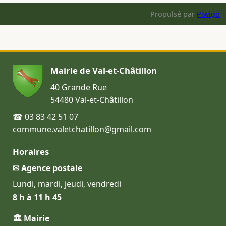
Propulsé par
Piwigo
Mairie de Val-et-Châtillon
40 Grande Rue
54480 Val-et-Châtillon
☎ 03 83 42 51 07
commune.valetchatillon@gmail.com
Horaires
✉ Agence postale
Lundi, mardi, jeudi, vendredi
8 h à 11 h 45
🏛 Mairie